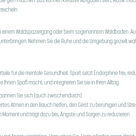
ie gern machen. Das können kreative Aufgaben sein, Musik mach
reicheln.
B. bei einem Waldspaziergang oder beim sogenannten Waldbaden. Auc
runterbringen. Nehmen Sie die Ruhe und die Umgebung gezielt wah
orteile für die mentale Gesundheit. Sport setzt Endorphine frei, re
e Ihnen Spaß macht, und integrieren Sie sie in Ihren Alltag.
spannen Sie sich (auch zwischendurch)
liertes Atmen in den Bauch helfen, den Geist zu beruhigen und St
 Moment und trägt dazu bei, Ängste und Sorgen zu reduzieren.