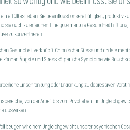
eit so wichtig und wie beeinflusst sie un
ein erfülltes Leben. Sie beeinflusst unsere Fähigkeit, produktiv
nd sie auch zu erreichen. Eine gute mentale Gesundheit hilft un
tive zu konzentrieren.
rlichen Gesundheit verknüpft: Chronischer Stress und andere men
ise können Ängste und Stress körperliche Symptome wie Bauch
örperliche Einschränkung oder Erkrankung zu depressiven Verst
nsbereiche, von der Arbeit bis zum Privatleben. Ein Ungleichgewi
he auswirken.
fall beugen wir einem Ungleichgewicht unserer psychischen Gesun