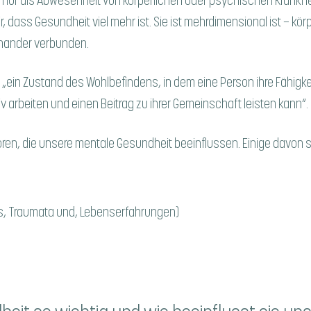
 nur als Abwesenheit von körperlichen oder psychischen Krankhe
 dass Gesundheit viel mehr ist. Sie ist mehrdimensional ist – kö
inander verbunden.
s „ein Zustand des Wohlbefindens, in dem eine Person ihre Fähig
 arbeiten und einen Beitrag zu ihrer Gemeinschaft leisten kann“.
oren, die unsere mentale Gesundheit beeinflussen. Einige davon s
ss, Traumata und, Lebenserfahrungen)